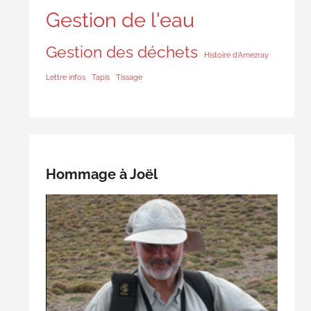
Gestion de l'eau
Gestion des déchets
Histoire d'Amezray
Lettre infos
Tapis
Tissage
Hommage à Joël