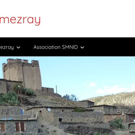
'Amezray
mezray
Association SMNID